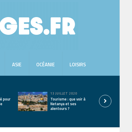
ASIE
OCÉANIE
LOISIRS
13 JUILLET 2020
é pour
Tourisme : que voir à
le
Netanya et ses
alentours ?