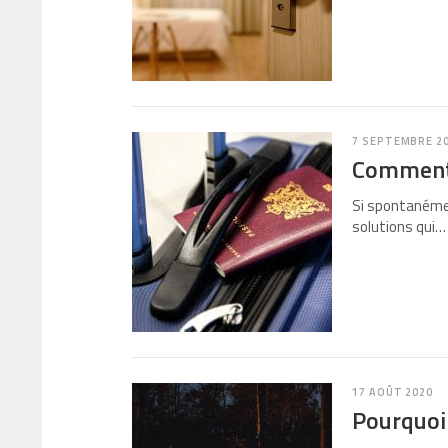
7 SEPTEMBRE 2
Comment 
Si spontanémen
solutions qui…
17 AOÛT 2020
Pourquoi 