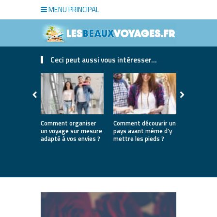
MENU PRINCIPAL
Ceci peut aussi vous intéresser...
Comment organiser
Comment découvrir un
Où partir e
un voyage sur mesure
pays avant même d’y
la première
adapté à vos envies ?
mettre les pieds ?
destinatio
parfaites 
lancer