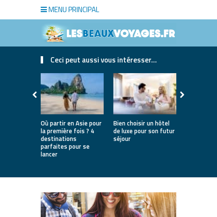
MENU PRINCIPAL
Ceci peut aussi vous intéresser...
Où partir en Asie pour
Bien choisir un hôtel
Location de
la première fois ? 4
de luxe pour son futur
montagne 
destinations
séjour
avantages
parfaites pour se
et conseils
lancer