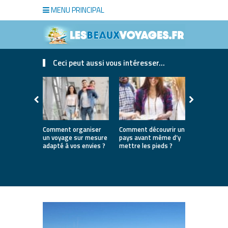
MENU PRINCIPAL
Ceci peut aussi vous intéresser...
Comment organiser
Comment découvrir un
Où partir e
un voyage sur mesure
pays avant même d’y
la première
adapté à vos envies ?
mettre les pieds ?
destinatio
parfaites 
lancer