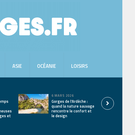
ASIE
OCÉANIE
LOISIRS
6 MARS 2026
temps
Gorges de l’Ardèche :
quand la nature sauvage
ineuses
rencontre le confort et
ages et
le design