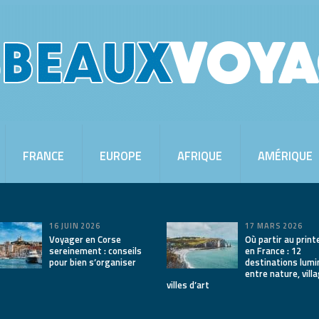
FRANCE
EUROPE
AFRIQUE
AMÉRIQUE
16 JUIN 2026
17 MARS 2026
Voyager en Corse
Où partir au prin
sereinement : conseils
en France : 12
pour bien s’organiser
destinations lum
entre nature, vill
villes d’art