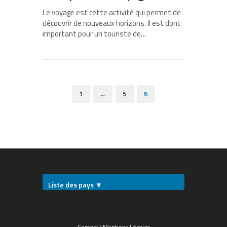
Le voyage est cette activité qui permet de
découvrir de nouveaux horizons. Il est donc
important pour un touriste de…
1
…
5
6
Liste des pays ▼
Contact
|
Mentions Légales