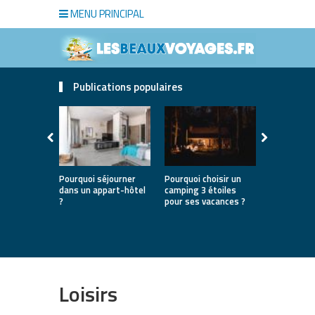
MENU PRINCIPAL
Publications populaires
Pourquoi séjourner
Pourquoi choisir un
Le voyage 
dans un appart-hôtel
camping 3 étoiles
pour une p
?
pour ses vacances ?
seule
Loisirs