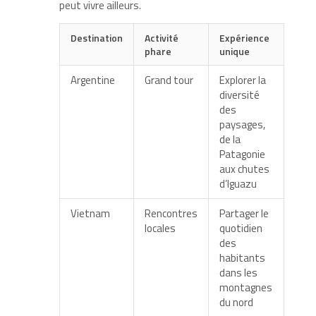
peut vivre ailleurs.
Destination
Activité
Expérience
phare
unique
Argentine
Grand tour
Explorer la
diversité
des
paysages,
de la
Patagonie
aux chutes
d’Iguazu
Vietnam
Rencontres
Partager le
locales
quotidien
des
habitants
dans les
montagnes
du nord