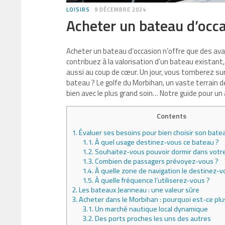
LOISIRS
9 DÉCEMBRE 2024
Acheter un bateau d’occa
Acheter un bateau d’occasion n’offre que des ava
contribuez à la valorisation d’un bateau existant,
aussi au coup de cœur. Un jour, vous tomberez su
bateau ? Le golfe du Morbihan, un vaste terrain 
bien avec le plus grand soin… Notre guide pour un 
Contents
1.
Évaluer ses besoins pour bien choisir son bate
1.1.
À quel usage destinez-vous ce bateau ?
1.2.
Souhaitez-vous pouvoir dormir dans votr
1.3.
Combien de passagers prévoyez-vous ?
1.4.
À quelle zone de navigation le destinez-
1.5.
À quelle fréquence l’utiliserez-vous ?
2.
Les bateaux Jeanneau : une valeur sûre
3.
Acheter dans le Morbihan : pourquoi est-ce plu
3.1.
Un marché nautique local dynamique
3.2.
Des ports proches les uns des autres