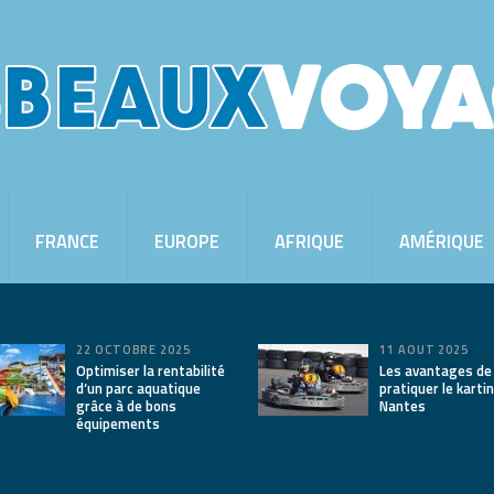
FRANCE
EUROPE
AFRIQUE
AMÉRIQUE
22 OCTOBRE 2025
11 AOÛT 2025
Optimiser la rentabilité
Les avantages de
d’un parc aquatique
pratiquer le karti
grâce à de bons
Nantes
équipements