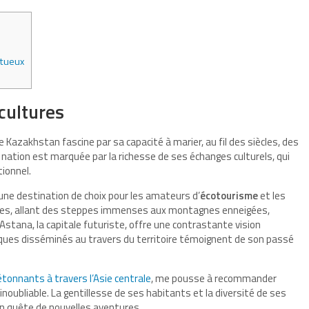
stueux
cultures
 le Kazakhstan fascine par sa capacité à marier, au fil des siècles, des
e nation est marquée par la richesse de ses échanges culturels, qui
ionnel.
une destination de choix pour les amateurs d’
écotourisme
et les
sages, allant des steppes immenses aux montagnes enneigées,
stana, la capitale futuriste, offre une contrastante vision
iques disséminés au travers du territoire témoignent de son passé
tonnants à travers l’Asie centrale
, me pousse à recommander
ubliable. La gentillesse de ses habitants et la diversité de ses
n quête de nouvelles aventures.