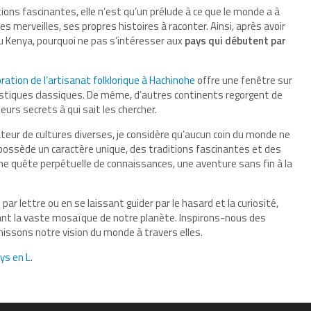
ations fascinantes, elle n’est qu’un prélude à ce que le monde a à
es merveilles, ses propres histoires à raconter. Ainsi, après avoir
du Kenya, pourquoi ne pas s’intéresser aux
pays qui débutent par
oration de l’artisanat folklorique à Hachinohe
offre une fenêtre sur
ristiques classiques. De même, d’autres continents regorgent de
eurs secrets à qui sait les chercher.
eur de cultures diverses, je considère qu’aucun coin du monde ne
possède un caractère unique, des traditions fascinantes et des
ne quête perpétuelle de connaissances, une aventure sans fin à la
par lettre ou en se laissant guider par le hasard et la curiosité,
nt la vaste mosaïque de notre planète. Inspirons-nous des
chissons notre vision du monde à travers elles.
ys en L
.