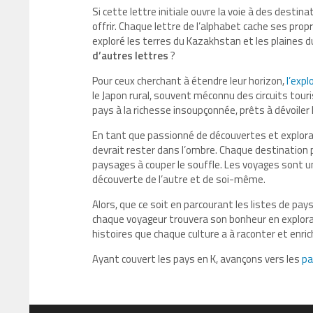
Si cette lettre initiale ouvre la voie à des destin
offrir. Chaque lettre de l’alphabet cache ses propr
exploré les terres du Kazakhstan et les plaines 
d’autres lettres
?
Pour ceux cherchant à étendre leur horizon,
l’expl
le Japon rural, souvent méconnu des circuits tou
pays à la richesse insoupçonnée, prêts à dévoiler l
En tant que passionné de découvertes et explorat
devrait rester dans l’ombre. Chaque destination 
paysages à couper le souffle. Les voyages sont u
découverte de l’autre et de soi-même.
Alors, que ce soit en parcourant les listes de pays 
chaque voyageur trouvera son bonheur en explora
histoires que chaque culture a à raconter et enri
Ayant couvert les pays en K, avançons vers les
pa