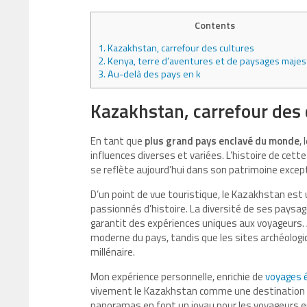
Contents
1.
Kazakhstan, carrefour des cultures
2.
Kenya, terre d’aventures et de paysages maje
3.
Au-delà des pays en k
Kazakhstan, carrefour des 
En tant que
plus grand pays enclavé du monde
,
influences diverses et variées. L’histoire de cett
se reflète aujourd’hui dans son patrimoine except
D’un point de vue touristique, le Kazakhstan est 
passionnés d’histoire. La diversité de ses pay
garantit des expériences uniques aux voyageurs. A
moderne du pays, tandis que les sites archéolog
millénaire.
Mon expérience personnelle, enrichie de
voyages é
vivement le Kazakhstan comme une destination ino
panoramas en font un joyau pour les voyageurs e