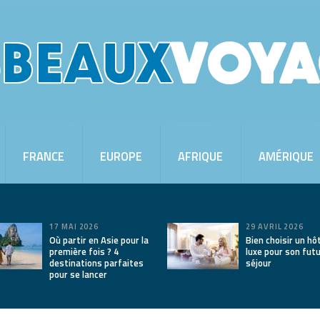
FRANCE
EUROPE
AFRIQUE
AMÉRIQUE
17 MAI 2026
29 AVRIL 2026
Où partir en Asie pour la
Bien choisir un hô
première fois ? 4
luxe pour son fut
destinations parfaites
séjour
pour se lancer