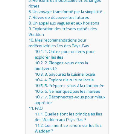
5.
Rencontres inoubliables et échanges
riches
6.
Un voyage transformé par la simplicité
7.
Rêves de découvertes futures
8.
Un appel aux vagues et aux horizons
9.
Exploration des trésors cachés des
Wadden
10.
Mes recommandations pour
redécouvrir les îles des Pays-Bas
10.1.
1. Optez pour un ferry pour
explorer les îles
10.2.
2. Plongez-vous dans la
biodiversité
10.3.
3. Savourez la cuisine locale
10.4.
4. Explorez la culture locale
10.5.
5. Préparez-vous à la randonnée
10.6.
6. Ne manquez pas les marées
10.7.
7. Déconnectez-vous pour mieux
apprécier
11.
FAQ
11.1.
Quelles sont les principales îles
des Wadden aux Pays-Bas ?
11.2.
Comment se rendre sur les îles
Wadden ?