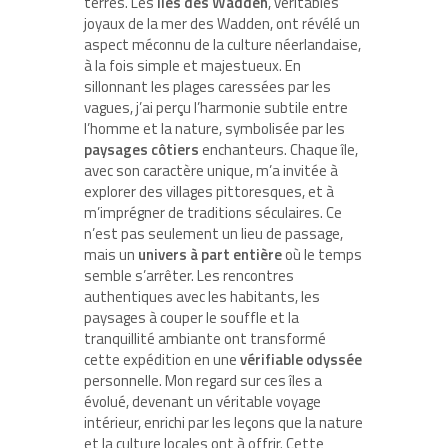
terres. Les
îles des Wadden
, véritables
joyaux de la mer des Wadden, ont révélé un
aspect méconnu de la culture néerlandaise,
à la fois simple et majestueux. En
sillonnant les plages caressées par les
vagues, j’ai perçu l’harmonie subtile entre
l’homme et la nature, symbolisée par les
paysages côtiers
enchanteurs. Chaque île,
avec son caractère unique, m’a invitée à
explorer des villages pittoresques, et à
m’imprégner de traditions séculaires. Ce
n’est pas seulement un lieu de passage,
mais un
univers à part entière
où le temps
semble s’arrêter. Les rencontres
authentiques avec les habitants, les
paysages à couper le souffle et la
tranquillité ambiante ont transformé
cette expédition en une
vérifiable odyssée
personnelle. Mon regard sur ces îles a
évolué, devenant un véritable voyage
intérieur, enrichi par les leçons que la nature
et la culture locales ont à offrir. Cette