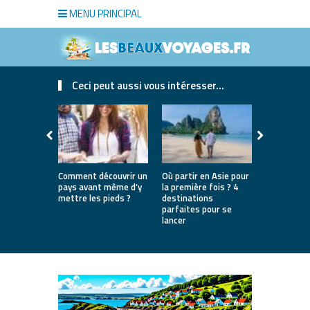
MENU PRINCIPAL
Ceci peut aussi vous intéresser...
Comment découvrir un
Où partir en Asie pour
Bien choisi
pays avant même d’y
la première fois ? 4
de luxe pou
mettre les pieds ?
destinations
séjour
parfaites pour se
lancer