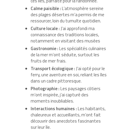
ces îles, parfaite pour la randonnée.
Calme paisible :
L’atmosphère sereine
des plages désertes m’a permis de me
ressourcer, loin du tumulte quotidien.
Culture locale :
J’ai approfondi ma
connaissance des traditions locales,
notamment en visitant des musées
Gastronomie :
Les spécialités culinaires
de la mer m’ont séduite, surtout les
fruits de mer frais.
Transport écologique :
J’ai opté pour le
ferry, une aventure en soi, reliant les îles
dans un cadre pittoresque.
Photographie :
Les paysages côtiers
m’ont inspirée, j’ai capturé des
moments inoubliables.
Interactions humaines :
Les habitants,
chaleureux et accueillants, m’ont fait
découvrir des anecdotes fascinantes
sur leur île.