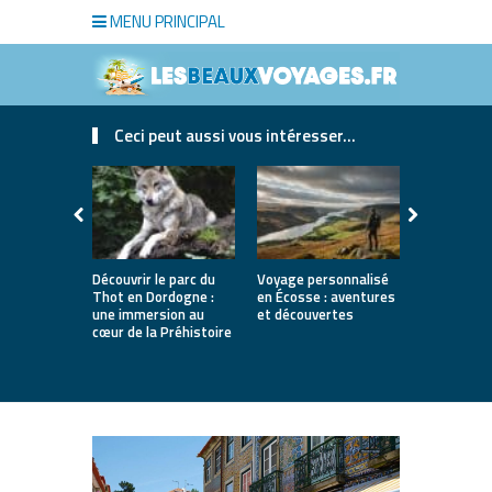
MENU PRINCIPAL
Ceci peut aussi vous intéresser...
Découvrir le parc du
Voyage personnalisé
Le fromage 
Thot en Dordogne :
en Écosse : aventures
une traditi
une immersion au
et découvertes
saveurs et 
cœur de la Préhistoire