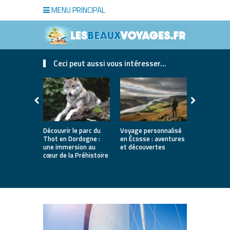
MENU PRINCIPAL
Ceci peut aussi vous intéresser...
Découvrir le parc du
Voyage personnalisé
Le fromage 
Thot en Dordogne :
en Écosse : aventures
une traditi
une immersion au
et découvertes
saveurs et 
cœur de la Préhistoire