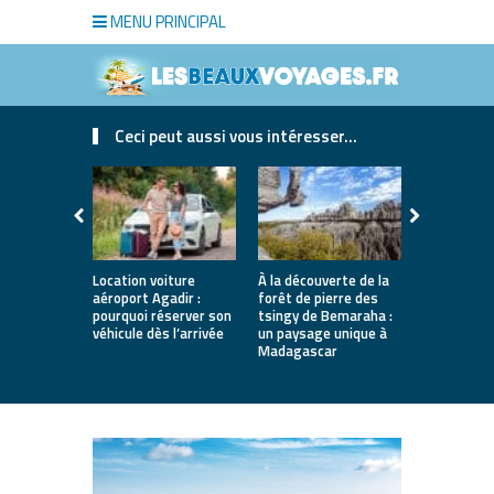
MENU PRINCIPAL
Ceci peut aussi vous intéresser...
Location voiture
À la découverte de la
Que faire 
aéroport Agadir :
forêt de pierre des
les inmanq
pourquoi réserver son
tsingy de Bemaraha :
un voyage i
véhicule dès l’arrivée
un paysage unique à
Madagascar