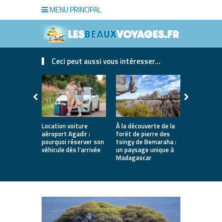
MENU PRINCIPAL
Ceci peut aussi vous intéresser...
Location voiture
À la découverte de la
Que faire 
aéroport Agadir :
forêt de pierre des
les inmanq
pourquoi réserver son
tsingy de Bemaraha :
un voyage i
véhicule dès l’arrivée
un paysage unique à
Madagascar