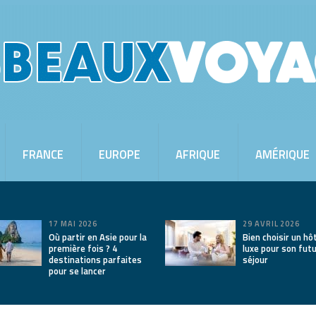
FRANCE
EUROPE
AFRIQUE
AMÉRIQUE
17 MAI 2026
29 AVRIL 2026
Où partir en Asie pour la
Bien choisir un hô
première fois ? 4
luxe pour son fut
destinations parfaites
séjour
pour se lancer