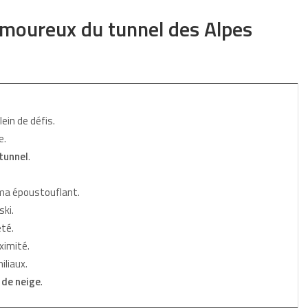
amoureux du tunnel des Alpes
ein de défis.
e.
tunnel
.
ma époustouflant.
ki.
té.
ximité.
iliaux.
de neige
.