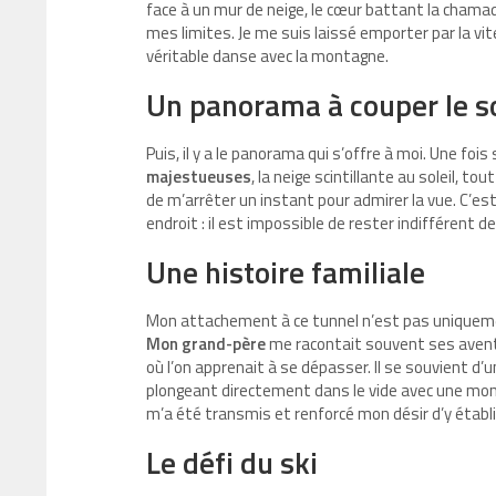
face à un mur de neige, le cœur battant la chama
mes limites. Je me suis laissé emporter par la v
véritable danse avec la montagne.
Un panorama à couper le s
Puis, il y a le panorama qui s’offre à moi. Une foi
majestueuses
, la neige scintillante au soleil, 
de m’arrêter un instant pour admirer la vue. C’est
endroit : il est impossible de rester indifférent 
Une histoire familiale
Mon attachement à ce tunnel n’est pas uniquement
Mon grand-père
me racontait souvent ses aventu
où l’on apprenait à se dépasser. Il se souvient d’
plongeant directement dans le vide avec une mon
m’a été transmis et renforcé mon désir d’y établ
Le défi du ski