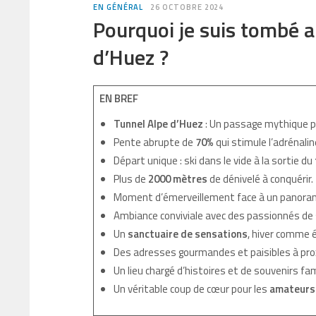
EN GÉNÉRAL
26 OCTOBRE 2024
Pourquoi je suis tombé 
d’Huez ?
EN BREF
Tunnel Alpe d’Huez
: Un passage mythique pl
Pente abrupte de
70%
qui stimule l’adrénalin
Départ unique : ski dans le vide à la sortie du
Plus de
2000 mètres
de dénivelé à conquérir.
Moment d’émerveillement face à un panora
Ambiance conviviale avec des passionnés de s
Un
sanctuaire de sensations
, hiver comme é
Des adresses gourmandes et paisibles à pro
Un lieu chargé d’histoires et de souvenirs fam
Un véritable coup de cœur pour les
amateurs 