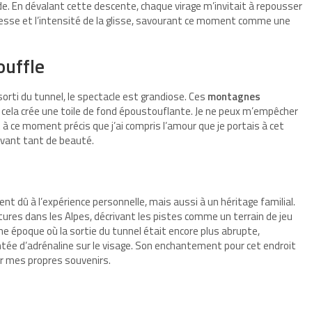
de. En dévalant cette descente, chaque virage m’invitait à repousser
itesse et l’intensité de la glisse, savourant ce moment comme une
ouffle
s sorti du tunnel, le spectacle est grandiose. Ces
montagnes
tout cela crée une toile de fond époustouflante. Je ne peux m’empêcher
 à ce moment précis que j’ai compris l’amour que je portais à cet
devant tant de beauté.
 dû à l’expérience personnelle, mais aussi à un héritage familial.
res dans les Alpes, décrivant les pistes comme un terrain de jeu
une époque où la sortie du tunnel était encore plus abrupte,
tée d’adrénaline sur le visage. Son enchantement pour cet endroit
ir mes propres souvenirs.