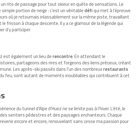
, un rite de passage pour tout skieur en quête de sensations. Le
simple portion de neige : c’est un véritable
défi
qui met à l’épreuve
urs où je retournais inlassablement sur la même piste, travaillant
le frisson à chaque descente. Il y a ce glamour de la légende qui
r d’y participer.
uez est également un lieu de
rencontre
. En attendant le
toires, partageons des rires et forgeons des liens précieux, créant
ommune. Les après-ski passés dans l’un des nombreux
restaurants
in du feu, sont autant de moments inoubliables qui contribuent à cet
ns
rience du tunnel d’Alpe d’Huez ne se limite pas à l’hiver. L’été, le
t des sentiers pédestres et des paysages enchanteurs. Chaque
à revenir encore et encore, renouvelant sans cesse ma passion pour