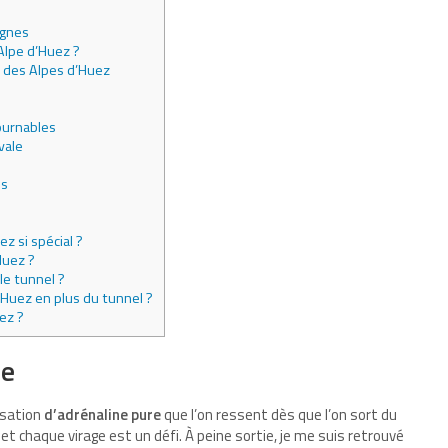
agnes
Alpe d’Huez ?
 des Alpes d’Huez
ournables
vale
ls
ez si spécial ?
Huez ?
 le tunnel ?
d’Huez en plus du tunnel ?
ez ?
ge
nsation
d’adrénaline pure
que l’on ressent dès que l’on sort du
, et chaque virage est un défi. À peine sortie, je me suis retrouvé