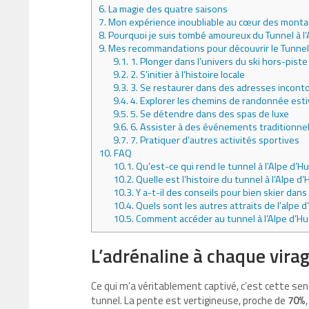
6.
La magie des quatre saisons
7.
Mon expérience inoubliable au cœur des mont
8.
Pourquoi je suis tombé amoureux du Tunnel à l’
9.
Mes recommandations pour découvrir le Tunnel
9.1.
1. Plonger dans l’univers du ski hors-piste
9.2.
2. S’initier à l’histoire locale
9.3.
3. Se restaurer dans des adresses incont
9.4.
4. Explorer les chemins de randonnée esti
9.5.
5. Se détendre dans des spas de luxe
9.6.
6. Assister à des événements traditionne
9.7.
7. Pratiquer d’autres activités sportives
10.
FAQ
10.1.
Qu’est-ce qui rend le tunnel à l’Alpe d’Hu
10.2.
Quelle est l’histoire du tunnel à l’Alpe d’
10.3.
Y a-t-il des conseils pour bien skier dans
10.4.
Quels sont les autres attraits de l’alpe 
10.5.
Comment accéder au tunnel à l’Alpe d’Hu
L’adrénaline à chaque vira
Ce qui m’a véritablement captivé, c’est cette se
tunnel. La pente est vertigineuse, proche de
70%