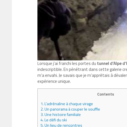
Lorsque j’ai franchi les portes du
tunnel d’Alpe d
indescriptible. En pénétrant dans cette galerie c
m’a envahi. Je savais que je m’apprêtais à dévale
expérience unique.
Contents
1.
L’adrénaline à chaque virage
2.
Un panorama à couper le souffle
3.
Une histoire familiale
4.
Le défi du ski
5.
Un lieu de rencontres