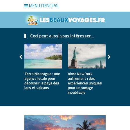
MENU PRINCIPAL
Ceci peut aussi vous intéresser...
Terra Nicaragua : une
Vivre New York
Pérou : con
agence locale pour
autrement : des
un voyage
découvrir le pays des
expériences uniques
parfaiteme
lacs et volcans
pour un voyage
inoubliable