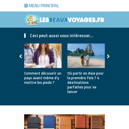
MENU PRINCIPAL
Ceci peut aussi vous intéresser...
Comment découvrir un
Où partir en Asie pour
Bien choisi
pays avant même d’y
la première fois ? 4
de luxe pou
mettre les pieds ?
destinations
séjour
parfaites pour se
lancer