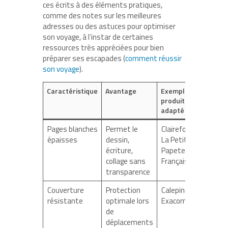
ces écrits à des éléments pratiques,
comme des notes sur les meilleures
adresses ou des astuces pour optimiser
son voyage, à l’instar de certaines
ressources très appréciées pour bien
préparer ses escapades (
comment réussir
son voyage
).
Caractéristique
Avantage
Exemple de
produit
adapté
Pages blanches
Permet le
Clairefontaine,
épaisses
dessin,
La Petite
écriture,
Papeterie
collage sans
Française
transparence
Couverture
Protection
Calepino,
résistante
optimale lors
Exacompta
de
déplacements