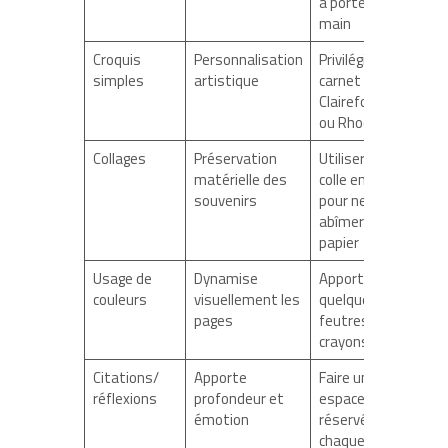
à portée de
main
Croquis
Personnalisation
Privilégier un
simples
artistique
carnet
Clairefontaine
ou Rhodia
Collages
Préservation
Utiliser de la
matérielle des
colle en bâton
souvenirs
pour ne pas
abîmer le
papier
Usage de
Dynamise
Apporter
couleurs
visuellement les
quelques
pages
feutres ou
crayons
Citations/
Apporte
Faire un
réflexions
profondeur et
espace
émotion
réservé dans
chaque étape