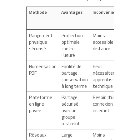
Méthode
Avantages
Inconvénients
Exemp
d’outil
servic
Rangement
Protection
Moins
Etuis
physique
optimale
accessible à
Exaco
sécurisé
contre
distance
l’usure
Numérisation
Facilité de
Peut
Adobe
PDF
partage,
nécessiter un
Acroba
conservation
apprentissage
Canva
à long terme
technique
Plateforme
Partage
Besoin d’une
Googl
en ligne
sécurisé
connexion
Drive,
privée
avec un
internet
WordP
groupe
privé
restreint
Réseaux
Large
Moins
Insta