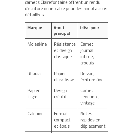
carnets Clairefontaine offrent un rendu
d’écriture impeccable pour des annotations
détaillées.
Marque
Atout
Idéal pour
principal
Moleskine
Résistance
Carnet
et design
journal
classique
intime,
croquis
Rhodia
Papier
Dessin,
ultra-lisse
écriture fine
Papier
Design
Carnet
Tigre
créatif
tendance,
vintage
Calepino
Format
Notes
compact
rapides en
et épais
déplacement