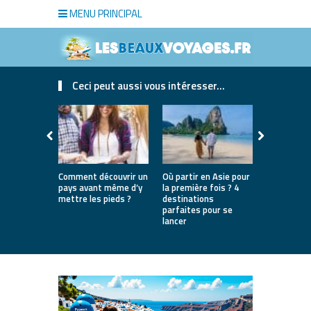
MENU PRINCIPAL
Ceci peut aussi vous intéresser...
Comment découvrir un
Où partir en Asie pour
Bien choisi
pays avant même d’y
la première fois ? 4
de luxe pou
mettre les pieds ?
destinations
séjour
parfaites pour se
lancer