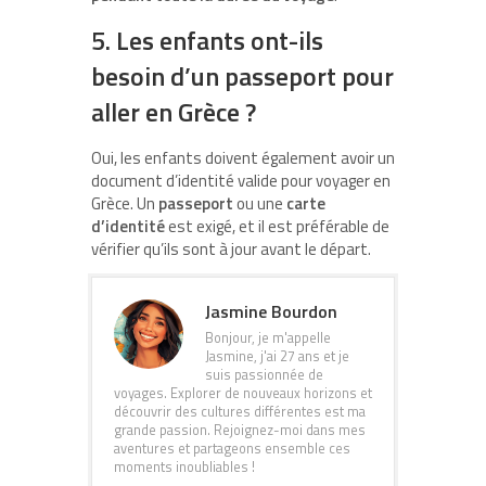
5. Les enfants ont-ils
besoin d’un passeport pour
aller en Grèce ?
Oui, les enfants doivent également avoir un
document d’identité valide pour voyager en
Grèce. Un
passeport
ou une
carte
d’identité
est exigé, et il est préférable de
vérifier qu’ils sont à jour avant le départ.
Jasmine Bourdon
Bonjour, je m'appelle
Jasmine, j'ai 27 ans et je
suis passionnée de
voyages. Explorer de nouveaux horizons et
découvrir des cultures différentes est ma
grande passion. Rejoignez-moi dans mes
aventures et partageons ensemble ces
moments inoubliables !