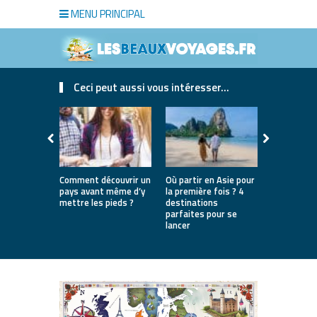
MENU PRINCIPAL
Ceci peut aussi vous intéresser...
Comment découvrir un
Où partir en Asie pour
Bien choisi
pays avant même d’y
la première fois ? 4
de luxe pou
mettre les pieds ?
destinations
séjour
parfaites pour se
lancer