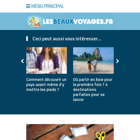
MENU PRINCIPAL
Ceci peut aussi vous intéresser...
Comment découvrir un
Où partir en Asie pour
Bien choisi
pays avant même d’y
la première fois ? 4
de luxe pou
mettre les pieds ?
destinations
séjour
parfaites pour se
lancer