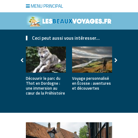
MENU PRINCIPAL
Ceci peut aussi vous intéresser...
Découvrir le parc du
Voyage personnalisé
Le fromage 
Thot en Dordogne :
en Écosse : aventures
une traditi
une immersion au
et découvertes
saveurs et 
cœur de la Préhistoire