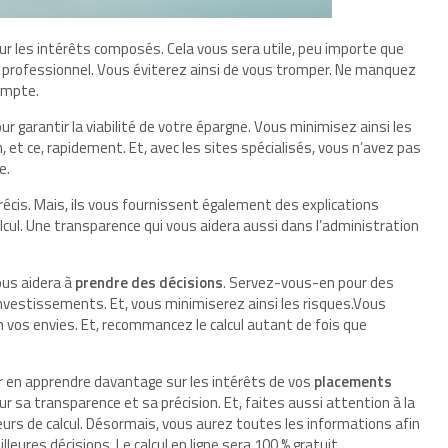
ur les intérêts composés. Cela vous sera utile, peu importe que
un professionnel. Vous éviterez ainsi de vous tromper. Ne manquez
ompte.
ur garantir la viabilité de votre épargne. Vous minimisez ainsi les
, et ce, rapidement. Et, avec les sites spécialisés, vous n’avez pas
e.
cis. Mais, ils vous fournissent également des explications
alcul. Une transparence qui vous aidera aussi dans l’administration
ous aidera à
prendre des décisions
. Servez-vous-en pour des
vestissements. Et, vous minimiserez ainsi les risques.Vous
n vos envies. Et, recommancez le calcul autant de fois que
our en apprendre davantage sur les intérêts de vos
placements
 sa transparence et sa précision. Et, faites aussi attention à la
rreurs de calcul. Désormais, vous aurez toutes les informations afin
eures décisions. Le calcul en ligne sera 100 % gratuit.