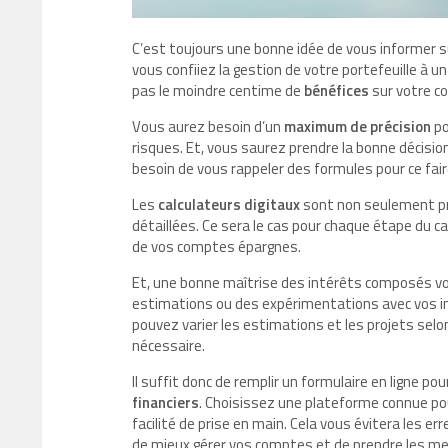
C’est toujours une bonne idée de vous informer s
vous confiiez la gestion de votre portefeuille à 
pas le moindre centime de
bénéfices
sur votre c
Vous aurez besoin d’un
maximum de précision
po
risques. Et, vous saurez prendre la bonne décision
besoin de vous rappeler des formules pour ce fair
Les
calculateurs digitaux
sont non seulement pré
détaillées. Ce sera le cas pour chaque étape du c
de vos comptes épargnes.
Et, une bonne maîtrise des intérêts composés v
estimations ou des expérimentations avec vos in
pouvez varier les estimations et les projets selo
nécessaire.
Il suffit donc de remplir un formulaire en ligne p
financiers
. Choisissez une plateforme connue pour
facilité de prise en main. Cela vous évitera les e
de mieux gérer vos comptes et de prendre les meill