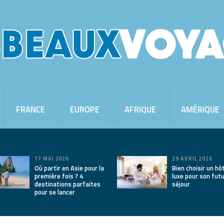
FRANCE
EUROPE
AFRIQUE
AMÉRIQUE
17 MAI 2026
29 AVRIL 2026
Où partir en Asie pour la
Bien choisir un hô
première fois ? 4
luxe pour son fut
destinations parfaites
séjour
pour se lancer