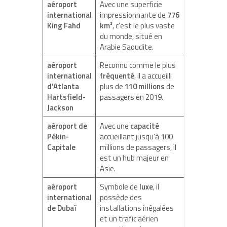
aéroport
Avec une superficie
international
impressionnante de
776
King Fahd
km²
, c’est le plus vaste
du monde, situé en
Arabie Saoudite.
aéroport
Reconnu comme le plus
international
fréquenté
, il a accueilli
d’Atlanta
plus de
110 millions
de
Hartsfield-
passagers en 2019.
Jackson
aéroport de
Avec une
capacité
Pékin-
accueillant jusqu’à 100
Capitale
millions de passagers, il
est un hub majeur en
Asie.
aéroport
Symbole de
luxe
, il
international
possède des
de Dubaï
installations inégalées
et un trafic aérien