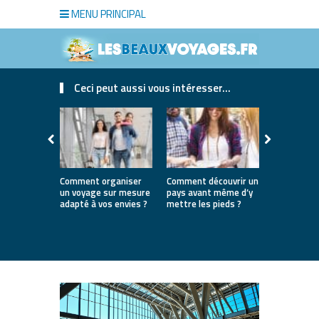
MENU PRINCIPAL
Ceci peut aussi vous intéresser...
Comment organiser
Comment découvrir un
Où partir e
un voyage sur mesure
pays avant même d’y
la première
adapté à vos envies ?
mettre les pieds ?
destinatio
parfaites 
lancer