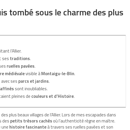
uis tombé sous le charme des plus
tant l’Allier.
t ses
traditions
.
 ses
ruelles pavées
.
re médiévale
visible à
Montaigu-le-Blin
.
e avec ses
parcs et jardins
.
affinés
sont inoubliables.
taient pleines de
couleurs et d’Histoire
.
des plus beaux villages de l’Allier. Lors de mes escapades dans
ns des
petits trésors cachés
où l’authenticité règne en maître.
é une
histoire fascinante
à travers ses ruelles pavées et son