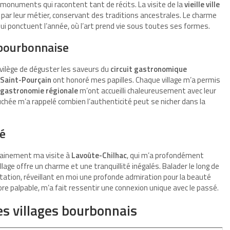
monuments qui racontent tant de récits. La visite de la
vieille ville
par leur métier, conservant des traditions ancestrales. Le charme
i ponctuent l’année, où l’art prend vie sous toutes ses formes.
 bourbonnaise
rivilège de déguster les saveurs du
circuit gastronomique
Saint-Pourçain
ont honoré mes papilles. Chaque village m’a permis
gastronomie régionale
m’ont accueilli chaleureusement avec leur
ouchée m’a rappelé combien l’authenticité peut se nicher dans la
hé
tainement ma visite à
Lavoûte-Chilhac
, qui m’a profondément
village offre un charme et une tranquillité inégalés. Balader le long de
ditation, réveillant en moi une profonde admiration pour la beauté
encore palpable, m’a fait ressentir une connexion unique avec le passé.
s villages bourbonnais