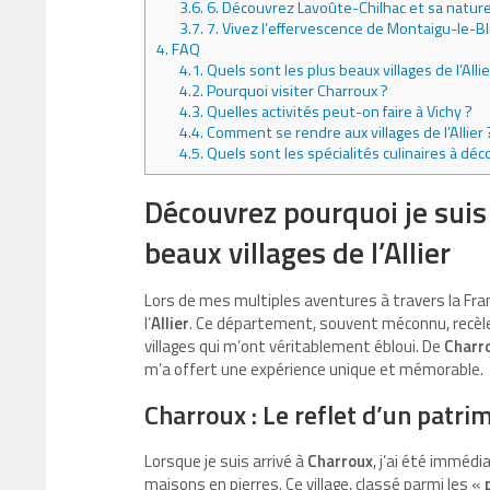
3.6.
6. Découvrez Lavoûte-Chilhac et sa natur
3.7.
7. Vivez l’effervescence de Montaigu-le-Bl
4.
FAQ
4.1.
Quels sont les plus beaux villages de l’Allie
4.2.
Pourquoi visiter Charroux ?
4.3.
Quelles activités peut-on faire à Vichy ?
4.4.
Comment se rendre aux villages de l’Allier 
4.5.
Quels sont les spécialités culinaires à décou
Découvrez pourquoi je sui
beaux villages de l’Allier
Lors de mes multiples aventures à travers la Franc
l’
Allier
. Ce département, souvent méconnu, recèle
villages qui m’ont véritablement ébloui. De
Charr
m’a offert une expérience unique et mémorable.
Charroux : Le reflet d’un patri
Lorsque je suis arrivé à
Charroux
, j’ai été imméd
maisons en pierres. Ce village, classé parmi les «