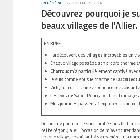
EN GÉNÉRAL
27 NOVEMBRE 2024
Découvrez pourquoi je s
beaux villages de l’Allier.
EN BREF
J’ai découvert des
villages incroyables
en visi
Chaque village possède son propre
charme
e
Charroux
m’a particulièrement captivé avec
Je suis tombé sous le charme de l’
architectu
Vichy m’a offert une expérience revitalisant
Les
vins de Saint-Pourçain
et les
fromages 
Mes journées passées à
explorer
ces lieux é
Découvrez pourquoi je suis tombé sous le charme 
cette région, j’ai eu l’occasion de m’aventurer da
Chaque village, envoûtant à sa manière, m’a narr