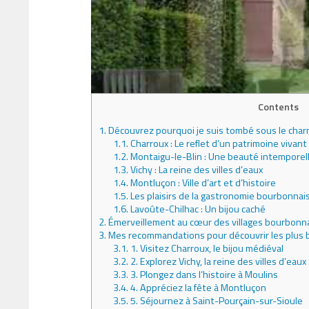
Contents
1.
Découvrez pourquoi je suis tombé sous le charme
1.1.
Charroux : Le reflet d’un patrimoine vivant
1.2.
Montaigu-le-Blin : Une beauté intemporel
1.3.
Vichy : La reine des villes d’eaux
1.4.
Montluçon : Ville d’art et d’histoire
1.5.
Les plaisirs de la gastronomie bourbonnai
1.6.
Lavoûte-Chilhac : Un bijou caché
2.
Émerveillement au cœur des villages bourbonn
3.
Mes recommandations pour découvrir les plus bea
3.1.
1. Visitez Charroux, le bijou médiéval
3.2.
2. Explorez Vichy, la reine des villes d’eaux
3.3.
3. Plongez dans l’histoire à Moulins
3.4.
4. Appréciez la fête à Montluçon
3.5.
5. Séjournez à Saint-Pourçain-sur-Sioule