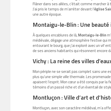
Flâner dans ses allées, c’était comme marcher à t
J’ai pris le temps de m’arrêter devant l’
église Sai
une autre époque.
Montaigu-le-Blin : Une beauté
À quelques encablures de là,
Montaigu-le-Blin
m’
médiévale, dégage une atmosphère festive qui m’a
entourant le bourg, que j’ai exploré avec un vif e
de ses anciens habitants qui résonnent encore d
Vichy : La reine des villes d’eau
Mon périple ne se serait pas complet sans une e
plus qu’une simple ville thermale. Les promenade
apaisent l’esprit. Mon cœur a été conquis par la 
témoins d’un passé riche et d’un éventail de style
Montluçon : Ville d’art et d’hist
Montluçon, avec son caractère médiéval, m’a offer