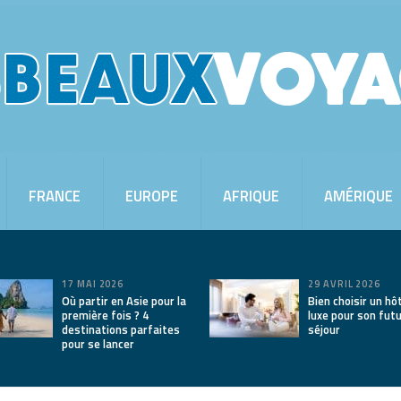
FRANCE
EUROPE
AFRIQUE
AMÉRIQUE
17 MAI 2026
29 AVRIL 2026
Où partir en Asie pour la
Bien choisir un hô
première fois ? 4
luxe pour son fut
destinations parfaites
séjour
pour se lancer