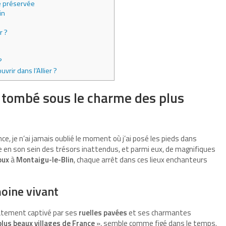
e préservée
in
r ?
?
vrir dans l’Allier ?
s tombé sous le charme des plus
e, je n’ai jamais oublié le moment où j’ai posé les pieds dans
 en son sein des trésors inattendus, et parmi eux, de magnifiques
oux
à
Montaigu-le-Blin
, chaque arrêt dans ces lieux enchanteurs
moine vivant
iatement captivé par ses
ruelles pavées
et ses charmantes
plus beaux villages de France
», semble comme figé dans le temps.