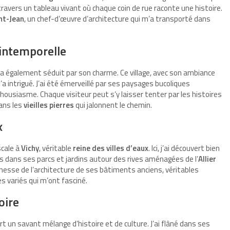
ravers un tableau vivant où chaque coin de rue raconte une histoire.
nt-Jean
, un chef-d’œuvre d’architecture qui m’a transporté dans
 intemporelle
a également séduit par son charme. Ce village, avec son ambiance
 intrigué. J’ai été émerveillé par ses paysages bucoliques
nthousiasme. Chaque visiteur peut s’y laisser tenter par les histoires
ans les
vieilles pierres
qui jalonnent le chemin.
x
scale à
Vichy
, véritable
reine des villes d’eaux
. Ici, j’ai découvert bien
s dans ses parcs et jardins autour des rives aménagées de l’
Allier
finesse de l’architecture de ses bâtiments anciens, véritables
s variés qui m’ont fasciné.
oire
t un savant mélange d’histoire et de culture. J’ai flâné dans ses