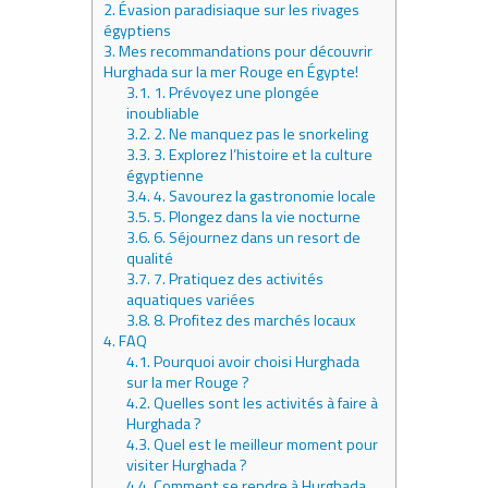
2.
Évasion paradisiaque sur les rivages
égyptiens
3.
Mes recommandations pour découvrir
Hurghada sur la mer Rouge en Égypte!
3.1.
1. Prévoyez une plongée
inoubliable
3.2.
2. Ne manquez pas le snorkeling
3.3.
3. Explorez l’histoire et la culture
égyptienne
3.4.
4. Savourez la gastronomie locale
3.5.
5. Plongez dans la vie nocturne
3.6.
6. Séjournez dans un resort de
qualité
3.7.
7. Pratiquez des activités
aquatiques variées
3.8.
8. Profitez des marchés locaux
4.
FAQ
4.1.
Pourquoi avoir choisi Hurghada
sur la mer Rouge ?
4.2.
Quelles sont les activités à faire à
Hurghada ?
4.3.
Quel est le meilleur moment pour
visiter Hurghada ?
4.4.
Comment se rendre à Hurghada