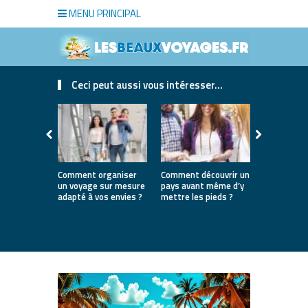
MENU PRINCIPAL
Ceci peut aussi vous intéresser...
Comment organiser
Comment découvrir un
Où partir e
un voyage sur mesure
pays avant même d’y
la première
adapté à vos envies ?
mettre les pieds ?
destinatio
parfaites 
lancer