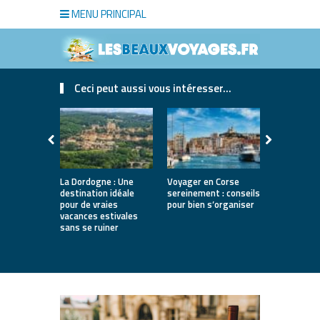
MENU PRINCIPAL
Ceci peut aussi vous intéresser...
La Dordogne : Une
Voyager en Corse
Où partir a
destination idéale
sereinement : conseils
printemps 
pour de vraies
pour bien s’organiser
12 destina
vacances estivales
lumineuses
sans se ruiner
nature, vil
villes d’art