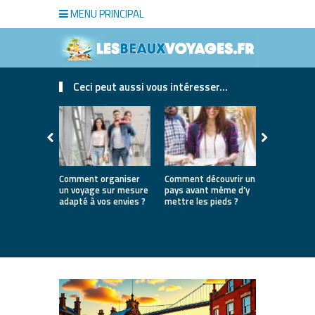
MENU PRINCIPAL
Ceci peut aussi vous intéresser...
Comment organiser
Comment découvrir un
Où partir e
un voyage sur mesure
pays avant même d’y
la première
adapté à vos envies ?
mettre les pieds ?
destinatio
parfaites 
lancer