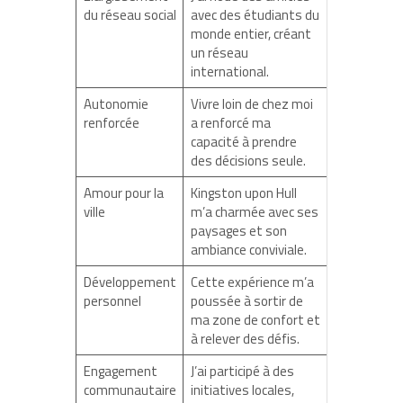
du réseau social
avec des étudiants du
monde entier, créant
un réseau
international.
Autonomie
Vivre loin de chez moi
renforcée
a renforcé ma
capacité à prendre
des décisions seule.
Amour pour la
Kingston upon Hull
ville
m’a charmée avec ses
paysages et son
ambiance conviviale.
Développement
Cette expérience m’a
personnel
poussée à sortir de
ma zone de confort et
à relever des défis.
Engagement
J’ai participé à des
communautaire
initiatives locales,