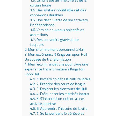
1.3.
La richesse de l’histoire et de la
culture locale
1.4.
Des amitiés inoubliables et des
connexions durables
1.5.
Une découverte de soi à travers
l’indépendance
1.6.
Vers de nouveaux objectifs et
aspirations
1.7.
Des souvenirs gravés pour
toujours
2.
Mon cheminement personnel à Hull
3.
Mon expérience à Kingston upon Hull :
Un voyage de transformation
4.
Mes recommandations pour vivre une
expérience transformative à Kingston
upon Hull
4.1.
1. Immersion dans la culture locale
4.2.
2. Prendre des cours de langue
4.3.
3. Explorer les alentours de Hull
4.4.
4. Fréquenter les marchés locaux
4.5.
5. S’inscrire à un club ou à une
activité sportive
4.6.
6. Apprendre l’histoire de la ville
4.7.
7. Se lancer dans le bénévolat