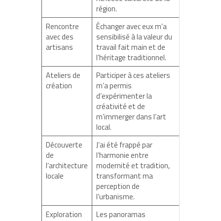
région.
Rencontre
Échanger avec eux m’a
avec des
sensibilisé à la valeur du
artisans
travail fait main et de
l’héritage traditionnel.
Ateliers de
Participer à ces ateliers
création
m’a permis
d’expérimenter la
créativité et de
m’immerger dans l’art
local.
Découverte
J’ai été frappé par
de
l’harmonie entre
l’architecture
modernité et tradition,
locale
transformant ma
perception de
l’urbanisme.
Exploration
Les panoramas