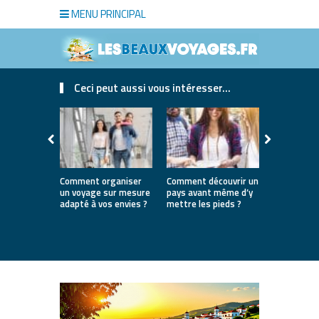
MENU PRINCIPAL
Ceci peut aussi vous intéresser...
Comment organiser
Comment découvrir un
Où partir e
un voyage sur mesure
pays avant même d’y
la première
adapté à vos envies ?
mettre les pieds ?
destinatio
parfaites 
lancer