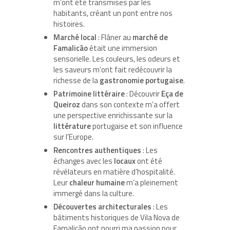
m’ont été transmises par les
habitants, créant un pont entre nos
histoires.
Marché local
: Flâner au
marché de
Famalicão
était une immersion
sensorielle. Les couleurs, les odeurs et
les saveurs m’ont fait redécouvrir la
richesse de la
gastronomie portugaise
.
Patrimoine littéraire
: Découvrir
Eça de
Queiroz
dans son contexte m’a offert
une perspective enrichissante sur la
littérature
portugaise et son influence
sur l’Europe.
Rencontres authentiques
: Les
échanges avec les
locaux
ont été
révélateurs en matière d’hospitalité.
Leur
chaleur humaine
m’a pleinement
immergé dans la culture.
Découvertes architecturales
: Les
bâtiments historiques de Vila Nova de
Famalicão ont nourri ma passion pour