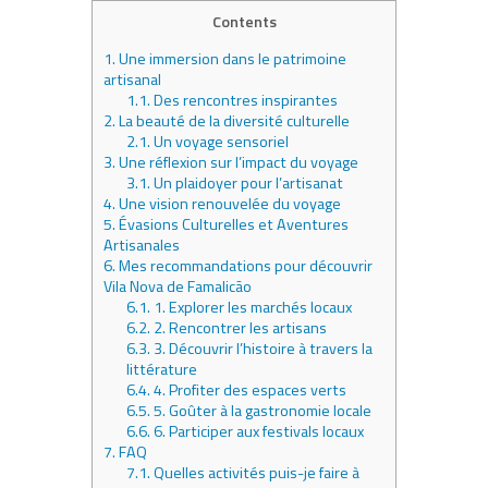
Contents
1.
Une immersion dans le patrimoine
artisanal
1.1.
Des rencontres inspirantes
2.
La beauté de la diversité culturelle
2.1.
Un voyage sensoriel
3.
Une réflexion sur l’impact du voyage
3.1.
Un plaidoyer pour l’artisanat
4.
Une vision renouvelée du voyage
5.
Évasions Culturelles et Aventures
Artisanales
6.
Mes recommandations pour découvrir
Vila Nova de Famalicão
6.1.
1. Explorer les marchés locaux
6.2.
2. Rencontrer les artisans
6.3.
3. Découvrir l’histoire à travers la
littérature
6.4.
4. Profiter des espaces verts
6.5.
5. Goûter à la gastronomie locale
6.6.
6. Participer aux festivals locaux
7.
FAQ
7.1.
Quelles activités puis-je faire à