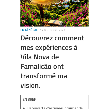
EN GÉNÉRAL
17 OCTOBRE 2024
Découvrez comment
mes expériences à
Vila Nova de
Famalicão ont
transformé ma
vision.
EN BREF
Découverte d’
artisans locaux
et de