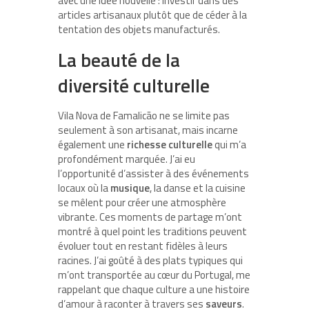
avec une idée nouvelle : investir dans des
articles artisanaux plutôt que de céder à la
tentation des objets manufacturés.
La beauté de la
diversité culturelle
Vila Nova de Famalicão ne se limite pas
seulement à son artisanat, mais incarne
également une
richesse culturelle
qui m’a
profondément marquée. J’ai eu
l’opportunité d’assister à des événements
locaux où la
musique
, la danse et la cuisine
se mêlent pour créer une atmosphère
vibrante. Ces moments de partage m’ont
montré à quel point les traditions peuvent
évoluer tout en restant fidèles à leurs
racines. J’ai goûté à des plats typiques qui
m’ont transportée au cœur du Portugal, me
rappelant que chaque culture a une histoire
d’amour à raconter à travers ses
saveurs
.