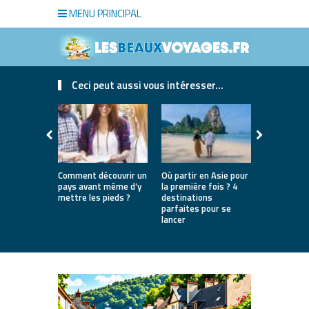
MENU PRINCIPAL
Ceci peut aussi vous intéresser...
Comment découvrir un
Où partir en Asie pour
Bien choisi
pays avant même d’y
la première fois ? 4
de luxe pou
mettre les pieds ?
destinations
séjour
parfaites pour se
lancer