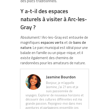
des plats traditionnels.
Y a-t-il des espaces
naturels à visiter à Arc-les-
Gray ?
Absolument ! Arc-les-Gray est entourée de
magnifiques
espaces verts
et de
bans de
nature
. Le parc municipal est idéal pour une
balade en famille ou un pique-nique, et il
existe également des chemins de
randonnées pour les amateurs de nature.
Jasmine Bourdon
Bonjour, je m'appelle
Jasmine, j'ai 27 ans et je
suis passionnée de
voyages. Explorer de nouveaux horizons et
découvrir des cultures différentes est ma
grande passion. Rejoignez-moi dans mes
aventures et partageons ensemble ces