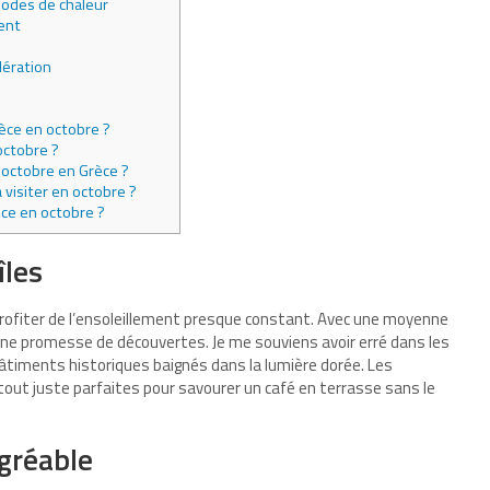
riodes de chaleur
ent
dération
èce en octobre ?
octobre ?
octobre en Grèce ?
 visiter en octobre ?
ce en octobre ?
îles
e profiter de l’ensoleillement presque constant. Avec une moyenne
une promesse de découvertes. Je me souviens avoir erré dans les
âtiments historiques baignés dans la lumière dorée. Les
 tout juste parfaites pour savourer un café en terrasse sans le
gréable