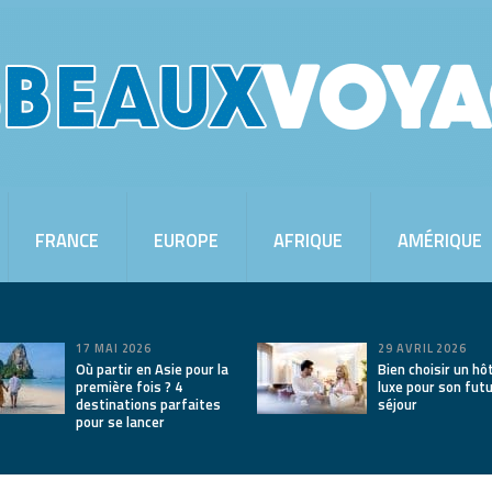
FRANCE
EUROPE
AFRIQUE
AMÉRIQUE
17 MAI 2026
29 AVRIL 2026
Où partir en Asie pour la
Bien choisir un hô
première fois ? 4
luxe pour son fut
destinations parfaites
séjour
pour se lancer