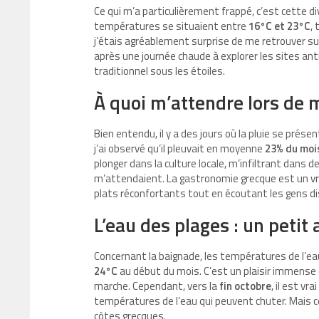
Ce qui m’a particulièrement frappé, c’est cette d
températures se situaient entre
16°C et 23°C
,
j’étais agréablement surprise de me retrouver su
après une journée chaude à explorer les sites an
traditionnel sous les étoiles.
À quoi m’attendre lors de 
Bien entendu, il y a des jours où la pluie se prés
j’ai observé qu’il pleuvait en moyenne
23% du moi
plonger dans la culture locale, m’infiltrant dans 
m’attendaient. La gastronomie grecque est un vra
plats réconfortants tout en écoutant les gens di
L’eau des plages : un petit
Concernant la baignade, les températures de l’eau
24°C
au début du mois. C’est un plaisir immense 
marche. Cependant, vers la
fin octobre
, il est v
températures de l’eau qui peuvent chuter. Mais 
côtes grecques.