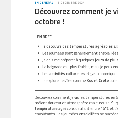
EN GÉNÉRAL
13 DÉCEMBRE 2024
Découvrez comment je vi
octobre !
EN BREF
Je découvre des
températures agréables
all
Les journées sont généralement ensoleillées
Je dois me préparer à quelques
jours de plui
La baignade est plus fraîche, mais je peux en
Les
activités culturelles
et gastronomiques 
Je explore des îles comme
Kos
et
Crète
où le
Découvrez comment je vis les températures en Gr
mêlant douceur et atmosphère chaleureuse. Surp
température agréable
, oscillant entre 16°C et
envoûtants. Les journées ensoleillées se succède