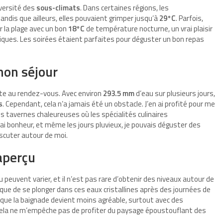
iversité des
sous-climats
. Dans certaines régions, les
 tandis que ailleurs, elles pouvaient grimper jusqu’à
29°C
. Parfois,
r la plage avec un bon
18°C
de température nocturne, un vrai plaisir
tiques. Les soirées étaient parfaites pour déguster un bon repas
mon séjour
ente au rendez-vous. Avec environ
293.5 mm
d’eau sur plusieurs jours,
s
. Cependant, cela n’a jamais été un obstacle. J’en ai profité pour me
des tavernes chaleureuses où les spécialités culinaires
i bonheur, et même les jours pluvieux, je pouvais déguster des
scuter autour de moi.
 aperçu
 peuvent varier, et il n’est pas rare d’obtenir des niveaux autour de
que de se plonger dans ces eaux cristallines après des journées de
rai que la baignade devient moins agréable, surtout avec des
cela ne m’empêche pas de profiter du paysage époustouflant des