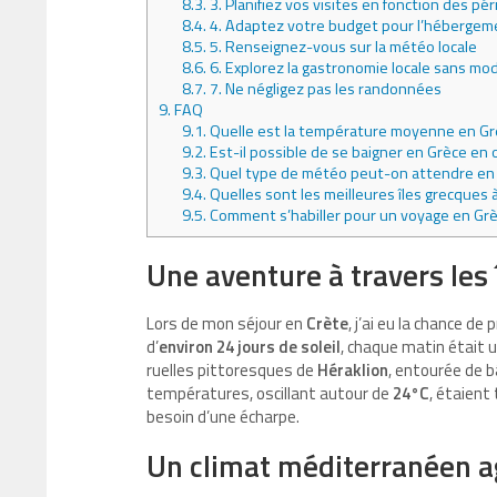
8.3.
3. Planifiez vos visites en fonction des pé
8.4.
4. Adaptez votre budget pour l’hébergem
8.5.
5. Renseignez-vous sur la météo locale
8.6.
6. Explorez la gastronomie locale sans mo
8.7.
7. Ne négligez pas les randonnées
9.
FAQ
9.1.
Quelle est la température moyenne en Gr
9.2.
Est-il possible de se baigner en Grèce en 
9.3.
Quel type de météo peut-on attendre en 
9.4.
Quelles sont les meilleures îles grecques à
9.5.
Comment s’habiller pour un voyage en Grè
Une aventure à travers les 
Lors de mon séjour en
Crète
, j’ai eu la chance d
d’
environ 24 jours de soleil
, chaque matin était 
ruelles pittoresques de
Héraklion
, entourée de b
températures, oscillant autour de
24°C
, étaient
besoin d’une écharpe.
Un climat méditerranéen a