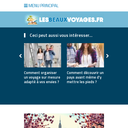
MENU PRINCIPAL
Ceci peut aussi vous intéresser...
Comment organiser
Comment découvrir un
Où partir e
un voyage sur mesure
pays avant même d’y
la première
adapté à vos envies ?
mettre les pieds ?
destinatio
parfaites 
lancer