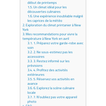
début de printemps
1.5.
Un climat idéal pour les
découvertes culinaires
1.6.
Une expérience inoubliable malgré
les caprices de la météo
2.
Exploration du climat printanier à New
York
3.
Mes recommandations pour vivre la
température à New York en avril
3.1.
1. Préparez votre garde-robe avec
soin
3.2.
2. Ne sous-estimez pas les
accessoires
3.3.
3. Restez informé sur les
prévisions
3.4.
4. Profitez des activités
extérieures
3.5.
5. Réservez vos activités en
avance
3.6.
6. Explorez la scène culinaire
locale
3.7.
7. N’oubliez pas votre appareil
photo
4.
FAQ