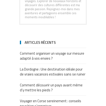
voyages. Explorer de nouveaux horizons et
découvrir des cultures différentes est ma
grande passion. Rejoignez-moi dans mes
aventures et partageons ensemble ces
moments inoubliables !
ARTICLES RÉCENTS
Comment organiser un voyage sur mesure
adapté à vos envies ?
La Dordogne : Une destination idéale pour
de vraies vacances estivales sans se ruiner
Comment découvrir un pays avant même
d’y mettre les pieds ?
Voyager en Corse sereinement : conseils
pour bien s’organiser