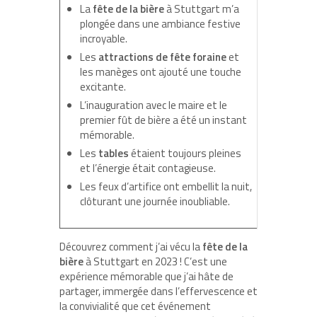
La
fête de la bière
à Stuttgart m’a
plongée dans une ambiance festive
incroyable.
Les
attractions de fête foraine
et
les manèges ont ajouté une touche
excitante.
L’inauguration avec le maire et le
premier fût de bière a été un instant
mémorable.
Les
tables
étaient toujours pleines
et l’énergie était contagieuse.
Les feux d’artifice ont embellit la nuit,
clôturant une journée inoubliable.
Découvrez comment j’ai vécu la
fête de la
bière
à Stuttgart en 2023 ! C’est une
expérience mémorable que j’ai hâte de
partager, immergée dans l’effervescence et
la convivialité que cet événement