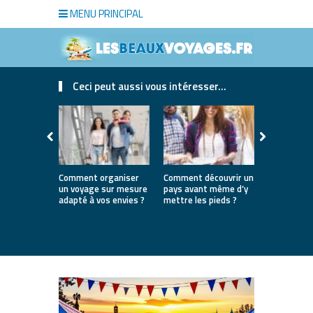
MENU PRINCIPAL
Ceci peut aussi vous intéresser...
Comment organiser
Comment découvrir un
Où partir e
un voyage sur mesure
pays avant même d’y
la première
adapté à vos envies ?
mettre les pieds ?
destinatio
parfaites 
lancer