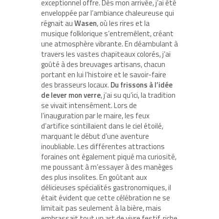
exceptionnel offre. Dès mon arrivée, j’ai été
enveloppée par l’ambiance chaleureuse qui
régnait au
Wasen
, où les rires et la
musique folklorique s’entremêlent, créant
une atmosphère vibrante. En déambulant à
travers les vastes chapiteaux colorés, j’ai
goûté à des breuvages artisans, chacun
portant en lui l’histoire et le savoir-faire
des brasseurs locaux.
Du frissons à l’idée
de lever mon verre
, j’ai su qu’ici, la tradition
se vivait intensément. Lors de
l’inauguration par le maire, les feux
d’artifice scintillaient dans le ciel étoilé,
marquant le début d’une aventure
inoubliable. Les différentes attractions
foraines ont également piqué ma curiosité,
me poussant à m’essayer à des manèges
des plus insolites. En goûtant aux
délicieuses spécialités gastronomiques, il
était évident que cette célébration ne se
limitait pas seulement à la bière, mais
embrassait tout un art de vivre festif, riche