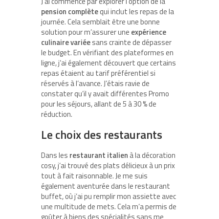
J’ai commencé par explorer l’option de la
pension complète
qui inclut les repas de la
journée. Cela semblait être une bonne
solution pour m’assurer une
expérience
culinaire variée
sans crainte de dépasser
le budget. En vérifiant des plateformes en
ligne, j’ai également découvert que certains
repas étaient au tarif préférentiel si
réservés à l’avance. J’étais ravie de
constater qu’il y avait différentes Promo
pour les séjours, allant de 5 à 30 % de
réduction.
Le choix des restaurants
Dans les
restaurant italien
à la décoration
cosy, j’ai trouvé des plats délicieux à un prix
tout à fait raisonnable. Je me suis
également aventurée dans le restaurant
buffet, où j’ai pu remplir mon assiette avec
une multitude de mets. Cela m’a permis de
goûter à biens des spécialités sans me