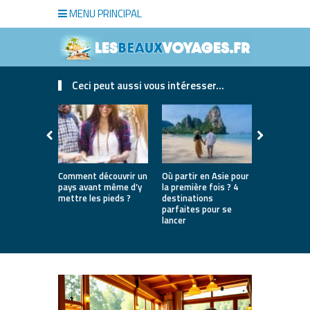
MENU PRINCIPAL
Ceci peut aussi vous intéresser...
Comment découvrir un
Où partir en Asie pour
Bien choisi
pays avant même d’y
la première fois ? 4
de luxe pou
mettre les pieds ?
destinations
séjour
parfaites pour se
lancer