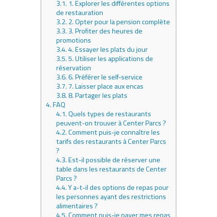
3.1.
1. Explorer les différentes options
de restauration
3.2.
2. Opter pour la pension complète
3.3.
3. Profiter des heures de
promotions
3.4.
4. Essayer les plats du jour
3.5.
5. Utiliser les applications de
réservation
3.6.
6. Préférer le self-service
3.7.
7. Laisser place aux encas
3.8.
8. Partager les plats
4.
FAQ
4.1.
Quels types de restaurants
peuvent-on trouver à Center Parcs ?
4.2.
Comment puis-je connaître les
tarifs des restaurants à Center Parcs
?
4.3.
Est-il possible de réserver une
table dans les restaurants de Center
Parcs ?
4.4.
Y a-t-il des options de repas pour
les personnes ayant des restrictions
alimentaires ?
4.5.
Comment puis-je payer mes repas