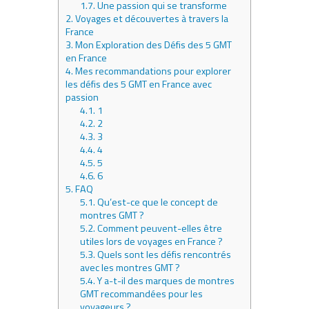
1.7.
Une passion qui se transforme
2.
Voyages et découvertes à travers la
France
3.
Mon Exploration des Défis des 5 GMT
en France
4.
Mes recommandations pour explorer
les défis des 5 GMT en France avec
passion
4.1.
1
4.2.
2
4.3.
3
4.4.
4
4.5.
5
4.6.
6
5.
FAQ
5.1.
Qu’est-ce que le concept de
montres GMT ?
5.2.
Comment peuvent-elles être
utiles lors de voyages en France ?
5.3.
Quels sont les défis rencontrés
avec les montres GMT ?
5.4.
Y a-t-il des marques de montres
GMT recommandées pour les
voyageurs ?