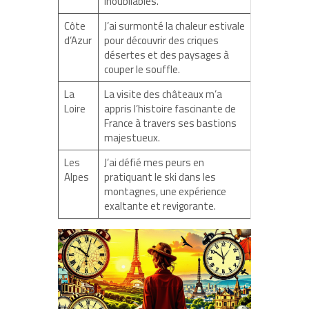
inoubliables.
Côte
J’ai surmonté la chaleur estivale
d’Azur
pour découvrir des criques
désertes et des paysages à
couper le souffle.
La
La visite des châteaux m’a
Loire
appris l’histoire fascinante de
France à travers ses bastions
majestueux.
Les
J’ai défié mes peurs en
Alpes
pratiquant le ski dans les
montagnes, une expérience
exaltante et revigorante.