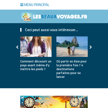
MENU PRINCIPAL
Ceci peut aussi vous intéresser...
Comment découvrir un
Où partir en Asie pour
Bien choisi
pays avant même d’y
la première fois ? 4
de luxe pou
mettre les pieds ?
destinations
séjour
parfaites pour se
lancer