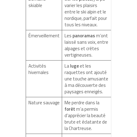
skiable
varier les plaisirs
entre le ski alpin et le
nordique, parfait pour
tous les niveaux.
Émerveillement
Les
panoramas
m’ont
laissé sans voix, entre
alpages et crêtes
vertigineuses.
Activités
La
luge
et les
hivernales
raquettes ont ajouté
une touche amusante
à ma découverte des
paysages enneigés.
Nature sauvage
Me perdre dans la
forêt
m’a permis
d’apprécier la beauté
brute et éclatante de
la Chartreuse.