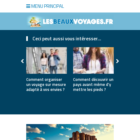
MENU PRINCIPAL
Ceci peut aussi vous intéresser...
Comment organiser
Comment découvrir un
Où partir e
un voyage sur mesure
pays avant même d’y
la première
adapté à vos envies ?
mettre les pieds ?
destinatio
parfaites 
lancer