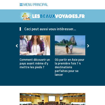
MENU PRINCIPAL
Ceci peut aussi vous intéresser...
Comment découvrir un
Où partir en Asie pour
Bien choisi
pays avant même d’y
la première fois ? 4
de luxe pou
mettre les pieds ?
destinations
séjour
parfaites pour se
lancer