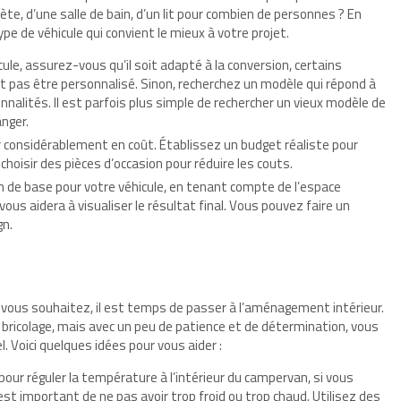
te, d’une salle de bain, d’un lit pour combien de personnes ? En
ype de véhicule qui convient le mieux à votre projet.
cule, assurez-vous qu’il soit adapté à la conversion, certains
pas être personnalisé. Sinon, recherchez un modèle qui répond à
nalités. Il est parfois plus simple de rechercher un vieux modèle de
anger.
er considérablement en coût. Établissez un budget réaliste pour
hoisir des pièces d’occasion pour réduire les couts.
n de base pour votre véhicule, en tenant compte de l’espace
vous aidera à visualiser le résultat final. Vous pouvez faire un
gn.
e vous souhaitez, il est temps de passer à l’aménagement intérieur.
bricolage, mais avec un peu de patience et de détermination, vous
. Voici quelques idées pour vous aider :
 pour réguler la température à l’intérieur du campervan, si vous
l est important de ne pas avoir trop froid ou trop chaud. Utilisez des