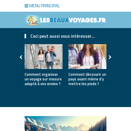
MENU PRINCIPAL
Ceci peut aussi vous intéresser...
Comment organiser
Comment découvrir un
Où partir e
un voyage sur mesure
pays avant même d’y
la première
adapté à vos envies ?
mettre les pieds ?
destinatio
parfaites 
lancer