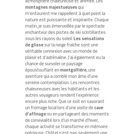
atmosphère chaleureuse et animée. Les
montagnes majestueuses
qui
m’entourent me rappellent à quel point la
nature est puissante et inspirante. Chaque
matin, je suis émerveillée par le spectacle
enchanteur des pistes de ski scintillantes
sous les rayons du soleil.
Les sensations
de glisse
sur la neige fraîche sont une
véritable connexion avec un monde de
plaisir et d’adrénaline. J’ai également eu la
chance de survoler ce paysage
époustouflant en
montgolfière
, une
aventure qui a comblé mon âme d’une
sereine contemplation. Les rencontres
chaleureuses avec les habitants et les
autres voyageurs rendent l’expérience
encore plus riche. Que ce soit en savorant
un fromage local lors d’une visite de
cave
d’affinage
ou en partageant des moments
de convivialité lors d’un marché d’hiver,
chaque activité se transforme en mémoire
précieuse. Châtel n’est pas seulement une