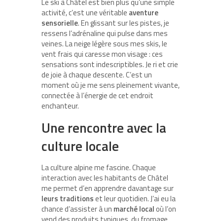
Le ski à Châtel est bien plus qu’une simple
activité, c’est une véritable
aventure
sensorielle
. En glissant sur les pistes, je
ressens l’adrénaline qui pulse dans mes
veines. La neige légère sous mes skis, le
vent frais qui caresse mon visage : ces
sensations sont indescriptibles. Je ri et crie
de joie à chaque descente. C’est un
moment où je me sens pleinement vivante,
connectée à l’énergie de cet endroit
enchanteur.
Une rencontre avec la
culture locale
La culture alpine me fascine. Chaque
interaction avec les habitants de Châtel
me permet d’en apprendre davantage sur
leurs traditions
et leur quotidien. J’ai eu la
chance d’assister à un
marché local
où l’on
vend des produits typiques, du fromage