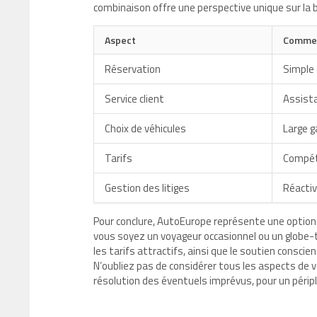
combinaison offre une perspective unique sur la b
Aspect
Commen
Réservation
Simple 
Service client
Assista
Choix de véhicules
Large 
Tarifs
Compét
Gestion des litiges
Réactiv
Pour conclure, AutoEurope représente une option 
vous soyez un voyageur occasionnel ou un globe-tro
les tarifs attractifs, ainsi que le soutien conscie
N’oubliez pas de considérer tous les aspects de vo
résolution des éventuels imprévus, pour un péripl