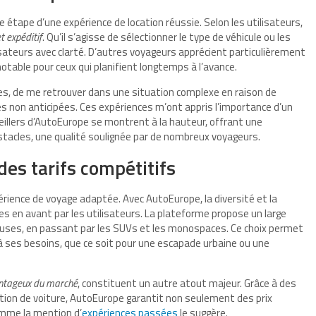
 étape d’une expérience de location réussie. Selon les utilisateurs,
et expéditif
. Qu’il s’agisse de sélectionner le type de véhicule ou les
isateurs avec clarté. D’autres voyageurs apprécient particulièrement
notable pour ceux qui planifient longtemps à l’avance.
iples, de me retrouver dans une situation complexe en raison de
non anticipées. Ces expériences m’ont appris l’importance d’un
eillers d’AutoEurope se montrent à la hauteur, offrant une
tacles, une qualité soulignée par de nombreux voyageurs.
des tarifs compétitifs
périence de voyage adaptée. Avec AutoEurope, la diversité et la
s en avant par les utilisateurs. La plateforme propose un large
euses, en passant par les SUVs et les monospaces. Ce choix permet
à ses besoins, que ce soit pour une escapade urbaine ou une
ntageux du marché
, constituent un autre atout majeur. Grâce à des
ation de voiture, AutoEurope garantit non seulement des prix
omme la mention d’
expériences passées
le suggère.