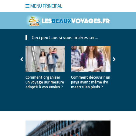
MENU PRINCIPAL
Ceci peut aussi vous intéresser...
Comment organiser
Comment découvrir un
Où partir e
un voyage sur mesure
pays avant même d’y
la première
adapté à vos envies ?
mettre les pieds ?
destinatio
parfaites 
lancer