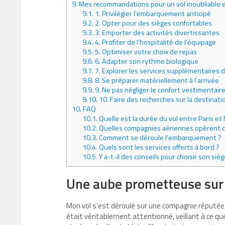
9.
Mes recommandations pour un vol inoubliable en
9.1.
1. Privilégier l’embarquement anticipé
9.2.
2. Opter pour des sièges confortables
9.3.
3. Emporter des activités divertissantes
9.4.
4. Profiter de l’hospitalité de l’équipage
9.5.
5. Optimiser votre choix de repas
9.6.
6. Adapter son rythme biologique
9.7.
7. Explorer les services supplémentaires 
9.8.
8. Se préparer matériellement à l’arrivée
9.9.
9. Ne pas négliger le confort vestimentair
9.10.
10. Faire des recherches sur la destinati
10.
FAQ
10.1.
Quelle est la durée du vol entre Paris et 
10.2.
Quelles compagnies aériennes opèrent ce
10.3.
Comment se déroule l’embarquement ?
10.4.
Quels sont les services offerts à bord ?
10.5.
Y a-t-il des conseils pour choisir son sièg
Une aube prometteuse sur l
Mon vol s’est déroulé sur une compagnie réputée, e
était véritablement attentionné, veillant à ce que