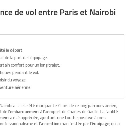
nce de vol entre Paris et Nairobi
lité le départ.
f de la part de l’équipage.
rtain confort pour un long trajet.
iques pendant le vol.
aisir du voyage.
venture aérienne.
Nairobi a-t-elle été marquante ? Lors de ce long parcours aérien,
 de l’
embarquement
à l’aéroport de Charles de Gaulle. La facilité
ment
a été appréciée, ajoutant une touche positive à mes
 professionnalisme et l’
attention
manifestée par l’
équipage
, qui a