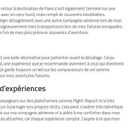
 retour à destination de Paris s’est également terminé sur une
r avec un cœur lourd, mais rempli de souvenirs inoubliables.
n léger désagrément avec une autre compagnie aérienne lors de mon
sir soigneusement mes transporteurs lors de mes futures escapades.
e l’un de mes plus précieux souvenirs d’aventure.
une belle alternative pour patienter avant le décollage. J’ai pu
ol, une expérience que je recommande vivement à ceux qui cherchent
, je garde toujours un œil sur les comparateurs de vol comme
pour mes aventures futures.
 d’expériences
res voyageurs sur des plateformes comme Flight-Report m’a très
un à partager ses propres récits. Cela peut s’avérer très bénéfique
s avis sur ma compagnie aérienne m’a aidée à me conforter dans mes
 suis attachée, car chaque expérience compte. J’aspire à ce que mon