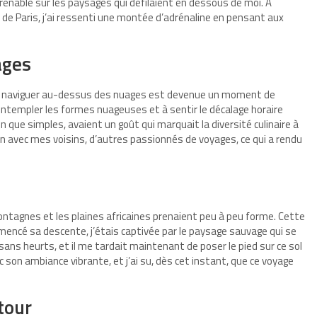
prenable sur les paysages qui défilaient en dessous de moi. À
e de Paris, j’ai ressenti une montée d’adrénaline en pensant aux
ages
e à naviguer au-dessus des nuages est devenue un moment de
 contempler les formes nuageuses et à sentir le décalage horaire
ien que simples, avaient un goût qui marquait la diversité culinaire à
ion avec mes voisins, d’autres passionnés de voyages, ce qui a rendu
ntagnes et les plaines africaines prenaient peu à peu forme. Cette
mmencé sa descente, j’étais captivée par le paysage sauvage qui se
sans heurts, et il me tardait maintenant de poser le pied sur ce sol
c son ambiance vibrante, et j’ai su, dès cet instant, que ce voyage
tour