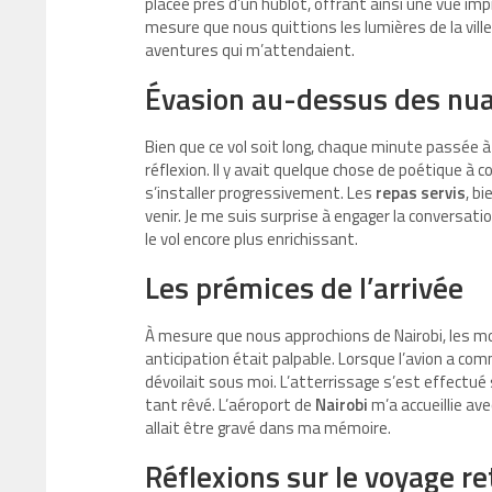
placée près d’un hublot, offrant ainsi une vue im
mesure que nous quittions les lumières de la vill
aventures qui m’attendaient.
Évasion au-dessus des nu
Bien que ce vol soit long, chaque minute passé
réflexion. Il y avait quelque chose de poétique à
s’installer progressivement. Les
repas servis
, b
venir. Je me suis surprise à engager la conversat
le vol encore plus enrichissant.
Les prémices de l’arrivée
À mesure que nous approchions de Nairobi, les mo
anticipation était palpable. Lorsque l’avion a co
dévoilait sous moi. L’atterrissage s’est effectué 
tant rêvé. L’aéroport de
Nairobi
m’a accueillie ave
allait être gravé dans ma mémoire.
Réflexions sur le voyage re