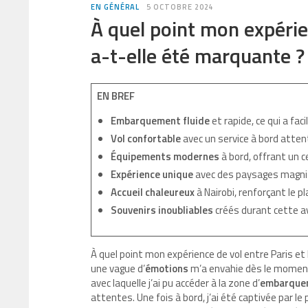
EN GÉNÉRAL
5 OCTOBRE 2024
À quel point mon expérie
a-t-elle été marquante ?
EN BREF
Embarquement fluide
et rapide, ce qui a faci
Vol confortable
avec un service à bord attenti
Équipements modernes
à bord, offrant un ce
Expérience unique
avec des paysages magnif
Accueil chaleureux
à Nairobi, renforçant le pl
Souvenirs inoubliables
créés durant cette a
À quel point mon expérience de vol entre Paris et 
une vague d’
émotions
m’a envahie dès le moment
avec laquelle j’ai pu accéder à la zone d’
embarque
attentes. Une fois à bord, j’ai été captivée par le