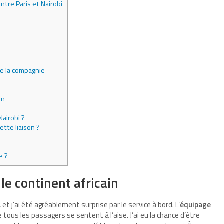
tre Paris et Nairobi
de la compagnie
e
on
Nairobi ?
tte liaison ?
e ?
e continent africain
t j’ai été agréablement surprise par le service à bord. L’
équipage
 tous les passagers se sentent à l’aise. J’ai eu la chance d’être