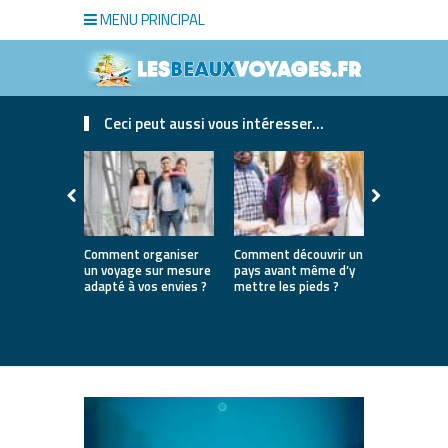
MENU PRINCIPAL
Ceci peut aussi vous intéresser...
Comment organiser
Comment découvrir un
Où partir e
un voyage sur mesure
pays avant même d’y
la première
adapté à vos envies ?
mettre les pieds ?
destinatio
parfaites 
lancer