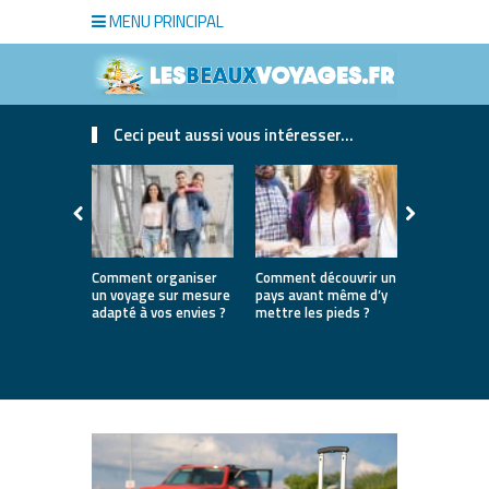
MENU PRINCIPAL
Ceci peut aussi vous intéresser...
Comment organiser
Comment découvrir un
Où partir e
un voyage sur mesure
pays avant même d’y
la première
adapté à vos envies ?
mettre les pieds ?
destinatio
parfaites 
lancer