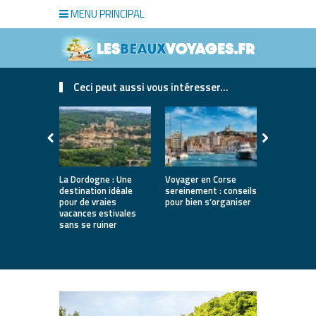
MENU PRINCIPAL
Ceci peut aussi vous intéresser...
La Dordogne : Une
Voyager en Corse
Où partir a
destination idéale
sereinement : conseils
printemps 
pour de vraies
pour bien s’organiser
12 destina
vacances estivales
lumineuses
sans se ruiner
nature, vil
villes d’art