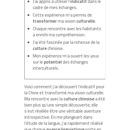
J’ai appris à utiliser l’
indicatif
dans le
cadre de mes échanges.
Cette expérience m’a permis de
transformer
ma vision
culturelle
.
Chaque rencontre avec les habitants
a enrichi ma compréhension.
J’ai été fascinée par la richesse de la
culture
chinoise.
Mon expérience m’a ouvert les yeux
sur le
potentiel
des échanges
interculturels.
Voici comment j’ai découvert l’indicatif pour
la Chine et transformé ma vision culturelle.
Ma rencontre avec la
culture chinoise
a été
bien plus qu’une simple découverte; elle
s’est révélée être une véritable aventure
introspective. En me plongeant dans
l’étude de la langue, j’ai rapidement réalisé
que chaque
nuance linguistique
porte en