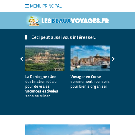
MENU PRINCIPAL
Ceci peut aussi vous intéresser...
La Dordogne : Une
Voyager en Corse
Où partir a
destination idéale
sereinement : conseils
printemps 
pour de vraies
pour bien s’organiser
12 destina
vacances estivales
lumineuses
sans se ruiner
nature, vil
villes d’art