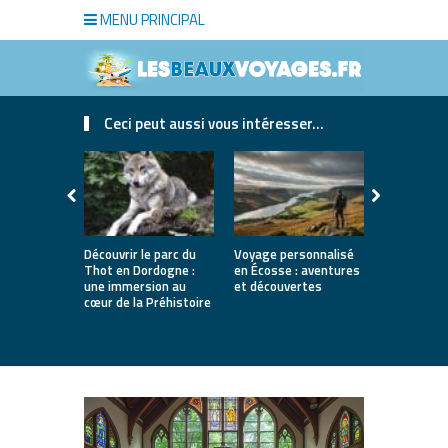
MENU PRINCIPAL
Ceci peut aussi vous intéresser...
Découvrir le parc du
Voyage personnalisé
Le fromage 
Thot en Dordogne :
en Écosse : aventures
une traditi
une immersion au
et découvertes
saveurs et 
cœur de la Préhistoire