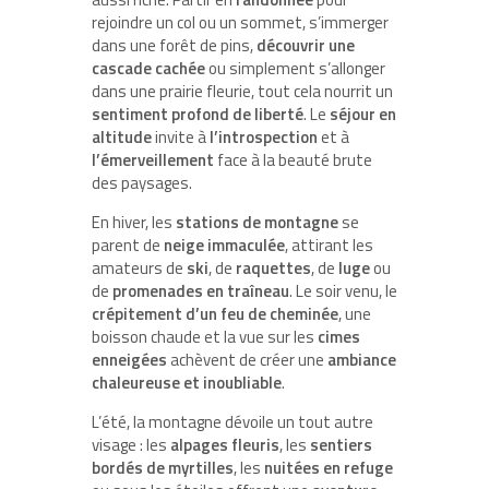
rejoindre un col ou un sommet, s’immerger
dans une forêt de pins,
découvrir une
cascade cachée
ou simplement s’allonger
dans une prairie fleurie, tout cela nourrit un
sentiment profond de liberté
. Le
séjour en
altitude
invite à
l’introspection
et à
l’émerveillement
face à la beauté brute
des paysages.
En hiver, les
stations de montagne
se
parent de
neige immaculée
, attirant les
amateurs de
ski
, de
raquettes
, de
luge
ou
de
promenades en traîneau
. Le soir venu, le
crépitement d’un feu de cheminée
, une
boisson chaude et la vue sur les
cimes
enneigées
achèvent de créer une
ambiance
chaleureuse et inoubliable
.
L’été, la montagne dévoile un tout autre
visage : les
alpages fleuris
, les
sentiers
bordés de myrtilles
, les
nuitées en refuge