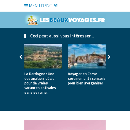
MENU PRINCIPAL
Ceci peut aussi vous intéresser...
La Dordogne : Une
Voyager en Corse
Où partir a
destination idéale
sereinement : conseils
printemps 
pour de vraies
pour bien s’organiser
12 destina
vacances estivales
lumineuses
sans se ruiner
nature, vil
villes d’art