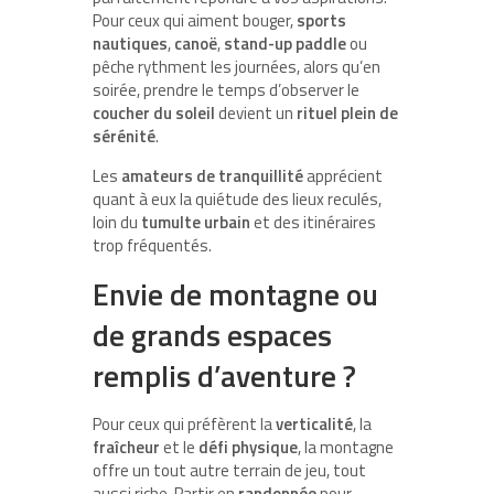
Pour ceux qui aiment bouger,
sports
nautiques
,
canoë
,
stand-up paddle
ou
pêche rythment les journées, alors qu’en
soirée, prendre le temps d’observer le
coucher du soleil
devient un
rituel plein de
sérénité
.
Les
amateurs de tranquillité
apprécient
quant à eux la quiétude des lieux reculés,
loin du
tumulte urbain
et des itinéraires
trop fréquentés.
Envie de montagne ou
de grands espaces
remplis d’aventure ?
Pour ceux qui préfèrent la
verticalité
, la
fraîcheur
et le
défi physique
, la montagne
offre un tout autre terrain de jeu, tout
aussi riche. Partir en
randonnée
pour