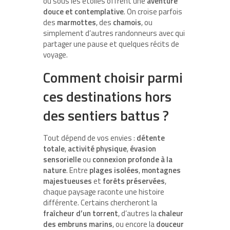
ou sous les étoiles offrent une
aventure
douce et contemplative
. On croise parfois
des
marmottes
, des
chamois
, ou
simplement d’autres randonneurs avec qui
partager une pause et quelques récits de
voyage.
Comment choisir parmi
ces destinations hors
des sentiers battus ?
Tout dépend de vos envies :
détente
totale
,
activité physique
,
évasion
sensorielle
ou
connexion profonde à la
nature
. Entre
plages isolées
,
montagnes
majestueuses
et
forêts préservées
,
chaque paysage raconte une histoire
différente. Certains chercheront la
fraîcheur d’un torrent
, d’autres la
chaleur
des embruns marins
, ou encore la
douceur