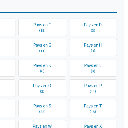
B
Pays en C
Pays en D
(15)
(3)
F
Pays en G
Pays en H
(11)
(3)
Pays en K
Pays en L
(6)
(9)
N
Pays en O
Pays en P
(2)
(11)
R
Pays en S
Pays en T
(22)
(13)
V
Pays en W
Pays en X