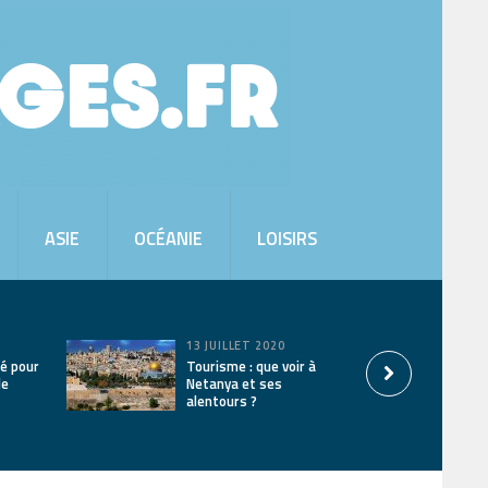
ASIE
OCÉANIE
LOISIRS
13 JUILLET 2020
é pour
Tourisme : que voir à
le
Netanya et ses
alentours ?