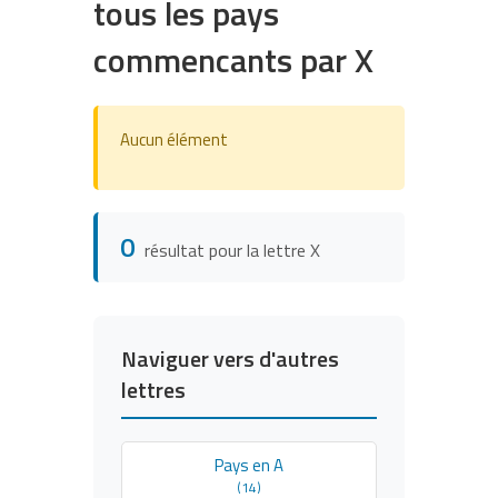
tous les pays
commencants par X
Aucun élément
0
résultat pour la lettre X
Naviguer vers d'autres
lettres
Pays en A
(14)