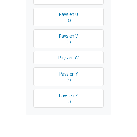
Pays en U
(2)
Pays en V
(4)
Pays en W
Pays en Y
(1)
Pays en Z
(2)