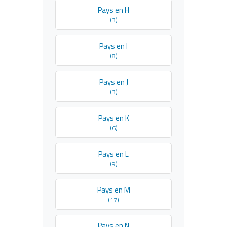
Pays en H
(3)
Pays en I
(8)
Pays en J
(3)
Pays en K
(6)
Pays en L
(9)
Pays en M
(17)
Pays en N