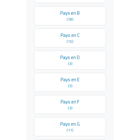
Pays en B
(18)
Pays en C
(15)
Pays en D
(3)
Pays en E
(3)
Pays en F
(3)
Pays en G
(11)